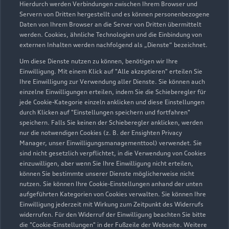
Hierdurch werden Verbindungen zwischen Ihrem Browser und
Servern von Dritten hergestellt und es können personenbezogene
Daten von Ihrem Browser an die Server von Dritten übermittelt
werden. Cookies, ähnliche Technologien und die Einbindung von
externen Inhalten werden nachfolgend als „Dienste“ bezeichnet.
Um diese Dienste nutzen zu können, benötigen wir Ihre
Einwilligung. Mit einem Klick auf "Alle akzeptieren" erteilen Sie
Ihre Einwilligung zur Verwendung aller Dienste. Sie können auch
Audi Pflegemitteltasche
einzelne Einwilligungen erteilen, indem Sie die Schieberegler für
jede Cookie-Kategorie einzeln anklicken und diese Einstellungen
Sommer
durch Klicken auf "Einstellungen speichern und fortfahren"
speichern. Falls Sie keinen der Schieberegler anklicken, werden
Damit Ihr Audi auch im Sommer glänzt: die
nur die notwendigen Cookies (z. B. der Ensighten Privacy
passende Pflege in einer Tasche.
Manager, unser Einwilligungsmanagementtool) verwendet. Sie
sind nicht gesetzlich verpflichtet, in die Verwendung von Cookies
Zur Audi Shopping World
einzuwilligen, aber wenn Sie Ihre Einwilligung nicht erteilen,
können Sie bestimmte unserer Dienste möglicherweise nicht
nutzen. Sie können Ihre Cookie-Einstellungen anhand der unten
aufgeführten Kategorien von Cookies verwalten. Sie können Ihre
Einwilligung jederzeit mit Wirkung zum Zeitpunkt des Widerrufs
widerrufen. Für den Widerruf der Einwilligung beachten Sie bitte
die "Cookie-Einstellungen" in der Fußzeile der Webseite. Weitere